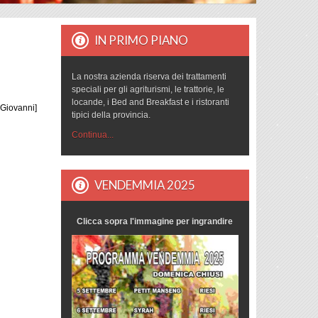
IN PRIMO PIANO
La nostra azienda riserva dei trattamenti
speciali per gli agriturismi, le trattorie, le
locande, i Bed and Breakfast e i ristoranti
a Giovanni]
tipici della provincia.
Continua...
VENDEMMIA 2025
Clicca sopra l'immagine per ingrandire